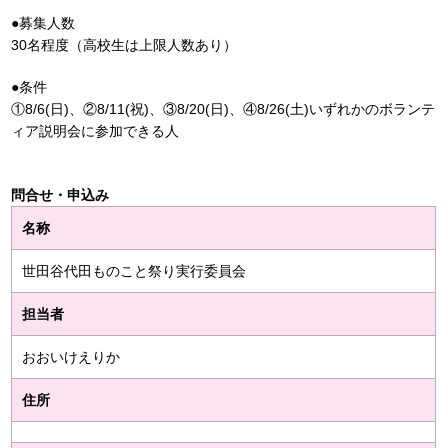
●募集人数
30名程度（高校生は上限人数あり）
●条件
①8/6(日)、②8/11(祝)、③8/20(日)、④8/26(土)いずれかのボランテ
ィア説明会に参加できる人
問合せ・申込み
名称
世田谷代田ものこと祭り実行委員会
担当者
おおいけえりか
住所