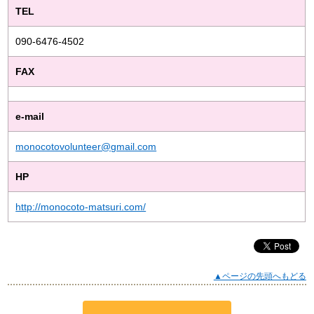
TEL
090-6476-4502
FAX
e-mail
monocotovolunteer@gmail.com
HP
http://monocoto-matsuri.com/
▲ページの先頭へもどる