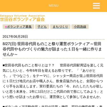
MENU
■
ボランティア募集
子ども
まちづくり
小田急線
2017年06月28日
8/27(日) 世田谷代田ものこと祭り運営ボランティア～世田
谷代田やものづくりの魅力が詰まった１日を一緒に作りま
せんか～
■世田谷代田ものこと祭りとは？？ 世田谷代田駅周辺を楽しく元
気にしたいと、今年6年目を迎えるお祭りです。 「『ありがと
う。』でつなごう」をテーマに、シャッター商店が並ぶ世田谷代田
に１日だけ地元のお店や職人さん、飲食店協力のもと、全国からつ
くり手をお迎えします。実行委員たちの「今、わたしたたちが欲し
いと思う未来を、1年に1日だけここ代田の街で形にしてみよう」と
いう想いが詰まったお祭りに、運営側として参加してみませんか。
■ボランティア活動内容：当日の設営・撤収、翌日の撤収作業 ・来