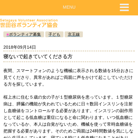
MENU
■
ボランティア募集
子ども
京王線
2018年09月14日
寝ないで起きていてくださる方
夜間、スマートフォンのような機械に表示される数値を15分おきに
見てくださり、異常があればご両親に声をかけて起こしていただけ
る方を探しています。
桜上水に住む５歳の女の子が１型糖尿病を患っています。１型糖尿
病は、膵臓の機能が失われているために日々数回インスリンを注射
し血糖値をコントロールする必要があります。インスリンの副作用
として起こる低血糖は重症になると命に関わります。いつ低血糖に
なっているか、本人は自覚がないため、機械を使って常時血糖値を
把握する必要があります。そのためご両親は24時間数値を気にしな
がら生活をしています。寝ている時にも低血糖になることがあり、