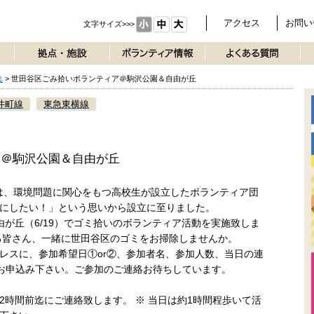
アクセス
お問い
文字サイズ>>>
集
>
世田谷区ごみ拾いボランティア＠駒沢公園＆自由が丘
井町線
東急東横線
ア＠駒沢公園＆自由が丘
）は、環境問題に関心をもつ高校生が設立したボランティア団
にしたい！」という思いから設立に至りました。
自由が丘（6/19）でゴミ拾いのボランティア活動を実施致しま
る皆さん、一緒に世田谷区のゴミをお掃除しませんか。
レスに、参加希望日①or②、参加者名、参加人数、当日の連
いてお申込み下さい。ご参加のご連絡お待ちしています。
2時間前迄にご連絡致します。 ※ 当日は約1時間程歩いて活