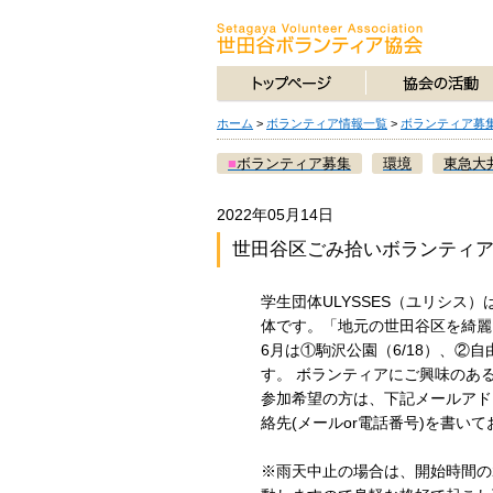
ホーム
>
ボランティア情報一覧
>
ボランティア募
■
ボランティア募集
環境
東急大
2022年05月14日
世田谷区ごみ拾いボランティ
学生団体ULYSSES（ユリシス
体です。「地元の世田谷区を綺麗
6月は①駒沢公園（6/18）、②
す。 ボランティアにご興味のあ
参加希望の方は、下記メールアド
絡先(メールor電話番号)を書
※雨天中止の場合は、開始時間の