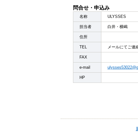
問合せ・申込み
名称
ULYSSES
担当者
白井・横嶋
住所
TEL
メールにてご連
FAX
e-mail
ulysses53022@g
HP