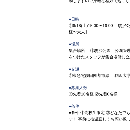
動しますので身軽な格好で起こし
●日時
①6/18(土)15:00〜16:00 駒
様〜大人】
●場所
集合場所 ①駒沢公園 公園管理所
をつけたスタッフが集合場所に立
●交通
①東急電鉄田園都市線 駒沢大学
●募集人数
①先着10名様 ②先着6名様
●条件
●条件 ①高校生限定 ②どなたでも
す！ 事前に検温宜しくお願い致