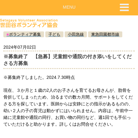
MENU
■
ボランティア募集
子ども
小田急線
東急田園都市線
2024年07月02日
※募集終了 【急募】児童館や通院の付き添いをしてくだ
さる方募集
※募集終了しました。2024.7.30時点
現在、３か月と１歳の2人のお子さんを育てるお母さんが、肋骨を
骨折してしまったため、治るまでの数カ月間、サポートをしてくだ
さる方を探しています。医師からは安静にとの指示があるものの、
幼い２人の子の育児は動かずにはいられません。内容は、午前中一
緒に児童館や通院の同行、お買い物の同行など、週1回でも手伝っ
ていただけると助かります。詳しくはお問合せください。