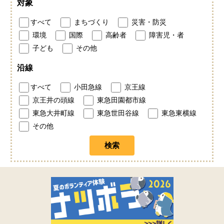
対象
すべて
まちづくり
災害・防災
環境
国際
高齢者
障害児・者
子ども
その他
沿線
すべて
小田急線
京王線
京王井の頭線
東急田園都市線
東急大井町線
東急世田谷線
東急東横線
その他