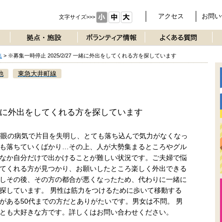
アクセス
お問い
文字サイズ>>>
集
>
※募集一時停止 2025/2/27 一緒に外出をしてくれる方を探しています
他
東急大井町線
7 一緒に外出をしてくれる方を探しています
が眼の病気で片目を失明し、とても落ち込んで気力がなくなっ
も落ちていくばかり…その上、人が大勢集まるところやグル
なか自分だけで出かけることが難しい状況です。ご夫婦で悩
てくれる方が見つかり、お願いしたところ楽しく外出できる
しその後、その方の都合が悪くなったため、代わりに一緒に
探しています。 男性は筋力をつけるために歩いて移動する
がある50代までの方だとありがたいです。男女は不問。 男
とも大好きな方です。詳しくはお問い合わせください。