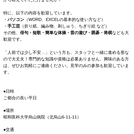
特に、以下の内容を歓迎しています。
・
パソコン
（WORD、EXCELの基本的な使い方など）
・
手工芸
（折り紙、編み物、刺しゅう、ちぎり絵 など）
その他、
俳句・短歌
・簡単な体操
・昔の遊び
・囲碁・将棋
なども大
歓迎です。
「人前では少し不安…」という方も、スタッフと一緒に進める形な
ので大丈夫！専門的な知識や資格は必要ありません。興味のある方
は、ぜひお気軽にご連絡ください。見学のみの参加も歓迎していま
す。
●日時
ご都合の良い平日
●場所
昭和医科大学烏山病院（北烏山6-11-11）
●交通