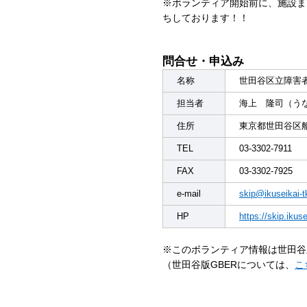
※ボランティア開始前に、施設ま
ちしております！！
問合せ・申込み
名称
世田谷区立障害
担当者
海上 隆司（う
住所
東京都世田谷区船橋
TEL
03-3302-7911
FAX
03-3302-7925
e-mail
skip@ikuseikai-tk
HP
https://skip.ikuse
※このボランティア情報は世田谷
（世田谷版GBERについては、
こ