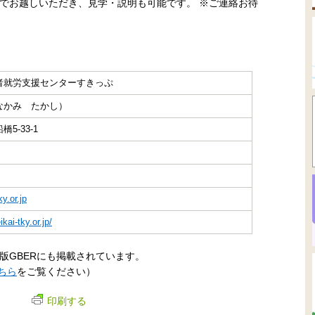
でお越しいただき、見学・説明も可能です。 ※ご連絡お待
者就労支援センターすきっぷ
なかみ たかし）
5-33-1
y.or.jp
ikai-tky.or.jp/
版GBERにも掲載されています。
ちら
をご覧ください）
印刷する