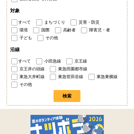
対象
すべて
まちづくり
災害・防災
環境
国際
高齢者
障害児・者
子ども
その他
沿線
すべて
小田急線
京王線
京王井の頭線
東急田園都市線
東急大井町線
東急世田谷線
東急東横線
その他