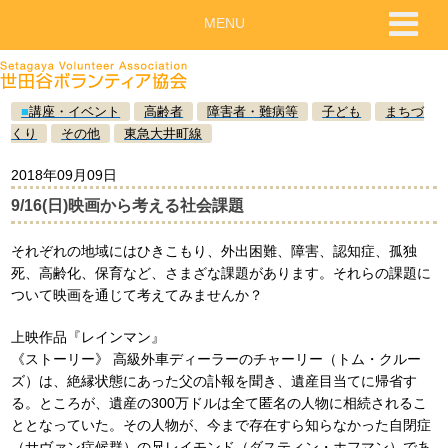
MENU
■
講座・イベント
高齢者
障害者・難病等
子ども
まちづ
くり
その他
東急大井町線
2018年09月09日
9/16(日)映画から考える社会課題
それぞれの地域にはひきこもり、外出困難、障害、認知症、孤独
死、高齢化、保育など、さまざな課題があります。それらの課題に
ついて映画を通じて考えてみませんか？
上映作品『レインマン』
《ストーリー》 高級外車ディーラーのチャーリー（トム・クルー
ズ）は、絶縁状態にあった父の訃報を聞き、遺産目当てに帰省す
る。ところが、遺産の300万ドルは全て匿名の人物に相続されるこ
ととなっていた。その人物が、今まで存在すら知らなかった自閉症
（サヴァン症候群）の兄レイモンド（ダスティン・ホフマン）であ