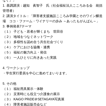
なぐ』」
1. 基調講演：越知 眞智子 氏（社会福祉法人こころみる会 統括
管理者）
2. 講演タイトル：「障害者支援施設こころみ学園とそのワイン醸造
場 ココ・ファーム・ワイナリーの歩み ～あったもがんばん～」
3. 事例発表7テーマ
（１） 子ども・若者が輝くまち 世田谷
（２） 地域をつなぐネットワーク
（３） 多様性を認め合う共生社会づくり
（４） ケアにおける協働・連携
（５） 福祉の魅力向上・発信
（６） 一人ひとりに向きあった実践
4. ワークショップ
・学生実行委員を中心に進めてまいります。
5. その他
（１） 福祉用具展示・体験
（２） 災害時にも役立つ介護食の展示
（３） KAiGO PRiDE＠SETAGAYA写真展
（４） 障害者施設販売会など