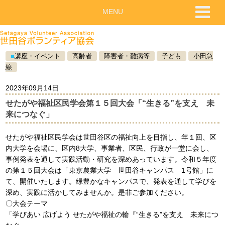
MENU
■
講座・イベント
高齢者
障害者・難病等
子ども
小田急
線
2023年09月14日
せたがや福祉区民学会第１５回大会「“生きる”を支え 未
来につなぐ」
せたがや福祉区民学会は世田谷区の福祉向上を目指し、年１回、区
内大学を会場に、区内8大学、事業者、区民、行政が一堂に会し、
事例発表を通して実践活動・研究を深めあっています。令和５年度
の第１５回大会は「東京農業大学 世田谷キャンパス 1号館」に
て、開催いたします。緑豊かなキャンパスで、発表を通して学びを
深め、実践に活かしてみませんか。是非ご参加ください。
〇大会テーマ
「学びあい 広げよう せたがや福祉の輪『“生きる”を支え 未来につ