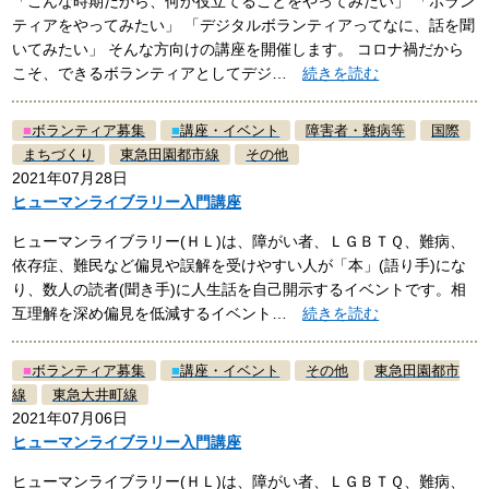
「こんな時期だから、何か役立てることをやってみたい」 「ボラン
ティアをやってみたい」 「デジタルボランティアってなに、話を聞
いてみたい」 そんな方向けの講座を開催します。 コロナ禍だから
こそ、できるボランティアとしてデジ…
続きを読む
■
ボランティア募集
■
講座・イベント
障害者・難病等
国際
まちづくり
東急田園都市線
その他
2021年07月28日
ヒューマンライブラリー入門講座
ヒューマンライブラリー(ＨＬ)は、障がい者、ＬＧＢＴＱ、難病、
依存症、難民など偏見や誤解を受けやすい人が「本」(語り手)にな
り、数人の読者(聞き手)に人生話を自己開示するイベントです。相
互理解を深め偏見を低減するイベント…
続きを読む
■
ボランティア募集
■
講座・イベント
その他
東急田園都市
線
東急大井町線
2021年07月06日
ヒューマンライブラリー入門講座
ヒューマンライブラリー(ＨＬ)は、障がい者、ＬＧＢＴＱ、難病、