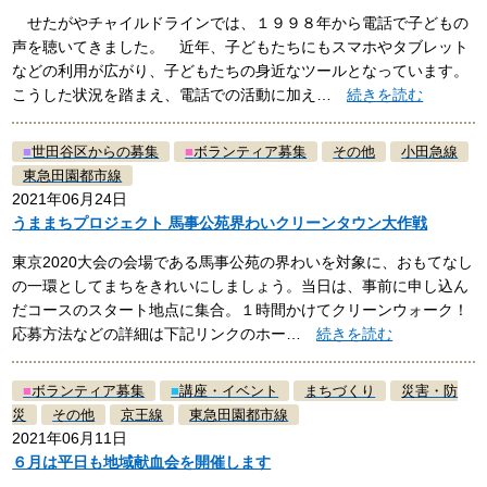
せたがやチャイルドラインでは、１９９８年から電話で子どもの
声を聴いてきました。 近年、子どもたちにもスマホやタブレット
などの利用が広がり、子どもたちの身近なツールとなっています。
こうした状況を踏まえ、電話での活動に加え…
続きを読む
■
世田谷区からの募集
■
ボランティア募集
その他
小田急線
東急田園都市線
2021年06月24日
うままちプロジェクト 馬事公苑界わいクリーンタウン大作戦
東京2020大会の会場である馬事公苑の界わいを対象に、おもてなし
の一環としてまちをきれいにしましょう。当日は、事前に申し込ん
だコースのスタート地点に集合。１時間かけてクリーンウォーク！
応募方法などの詳細は下記リンクのホー…
続きを読む
■
ボランティア募集
■
講座・イベント
まちづくり
災害・防
災
その他
京王線
東急田園都市線
2021年06月11日
６月は平日も地域献血会を開催します