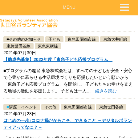
MENU
■
その他のお知らせ
子ども
東急田園都市線
東急大井町線
東急世田谷線
東急東横線
2021年07月30日
【助成先募集】2022年度「東急子ども応援プログラム」
■プログラムの趣旨 東急株式会社は、すべての子どもが安全・安心
で心豊かに暮らせる生活環境づくりを応援したいという願いから
「東急子ども応援プログラム」を開始し、子どもたちの幸せを支え
る地域の活動を応援します。 子どもは一人…
続きを読む
■
講座・イベント
その他
東急田園都市線
東急世田谷線
2021年07月28日
はじめの一歩♪コロナ禍だからこそ、できること ～デジタルボラン
ティアってなに？～