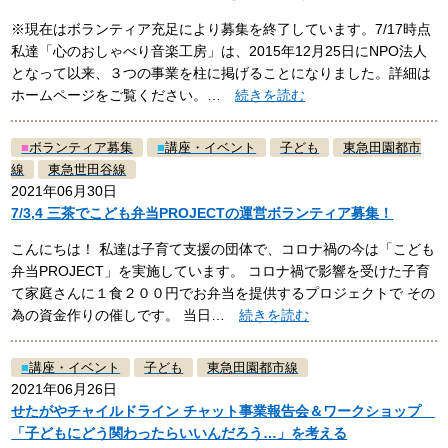
※現在はボランティア充足により募集を終了しています。7/17時点
私達「心のおしゃべり音楽工房」は、2015年12月25日にNPO法人
となって以来、３つの事業を柱に掲げることになりました。詳細は
ホームページをご覧ください。…
続きを読む
■
ボランティア募集
■
講座・イベント
子ども
東急田園都市
線
東急世田谷線
2021年06月30日
7/3,4 三茶でこども弁当PROJECTの運営ボランティア募集！
こんにちは！ 私達は子育て支援の団体で、コロナ禍の今は「こども
弁当PROJECT」を実施しています。 コロナ禍で影響を受けた子育
て家庭さんに１食２００円でお弁当を提供するプロジェクトで その
為の資金作りの催しです。 当日…
続きを読む
■
講座・イベント
子ども
東急田園都市線
2021年06月26日
せたがやチャイルドライン チャット事業報告会＆ワークショップ
「子どもにどう関わったらいいんだろう…」を考える