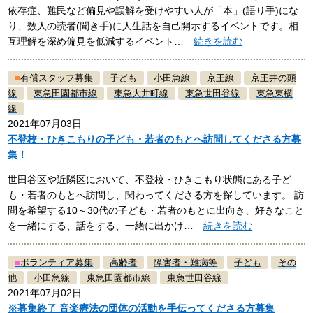
依存症、難民など偏見や誤解を受けやすい人が「本」(語り手)にな
り、数人の読者(聞き手)に人生話を自己開示するイベントです。相
互理解を深め偏見を低減するイベント…
続きを読む
■
有償スタッフ募集
子ども
小田急線
京王線
京王井の頭
線
東急田園都市線
東急大井町線
東急世田谷線
東急東横
線
2021年07月03日
不登校・ひきこもりの子ども・若者のもとへ訪問してくださる方募
集！
世田谷区や近隣区において、不登校・ひきこもり状態にある子ど
も・若者のもとへ訪問し、関わってくださる方を探しています。 訪
問を希望する10～30代の子ども・若者のもとに出向き、好きなこと
を一緒にする、話をする、一緒に出かけ…
続きを読む
■
ボランティア募集
高齢者
障害者・難病等
子ども
その
他
小田急線
東急田園都市線
東急世田谷線
2021年07月02日
※募集終了 音楽療法の団体の活動を手伝ってくださる方募集