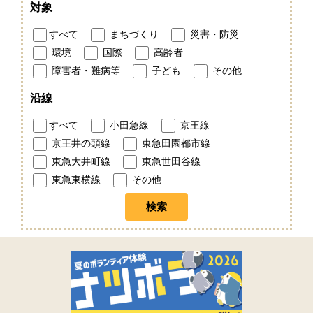
対象
すべて
まちづくり
災害・防災
環境
国際
高齢者
障害者・難病等
子ども
その他
沿線
すべて
小田急線
京王線
京王井の頭線
東急田園都市線
東急大井町線
東急世田谷線
東急東横線
その他