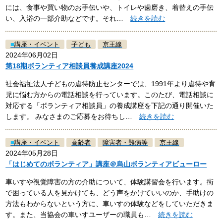
には、食事や買い物のお手伝いや、トイレや歯磨き、着替えの手伝
い、入浴の一部介助などです。それ…
続きを読む
■
講座・イベント
子ども
京王線
2024年06月02日
第18期ボランティア相談員養成講座2024
社会福祉法人子どもの虐待防止センターでは、1991年より虐待や育
児に悩む方からの電話相談を行っています。このたび、電話相談に
対応する「ボランティア相談員」の養成講座を下記の通り開催いた
します。 みなさまのご応募をお待ちし…
続きを読む
■
講座・イベント
高齢者
障害者・難病等
京王線
2024年05月28日
「はじめてのボランティア」講座＠烏山ボランティアビューロー
車いすや視覚障害の方の介助について、体験講習会を行います。街
で困っている人を見かけても、どう声をかけていいのか、手助けの
方法もわからないという方に、車いすの体験などをしていただきま
す。また、当協会の車いすユーザーの職員も…
続きを読む