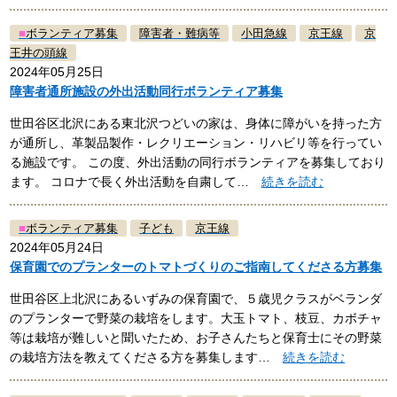
■
ボランティア募集
障害者・難病等
小田急線
京王線
京
王井の頭線
2024年05月25日
障害者通所施設の外出活動同行ボランティア募集
世田谷区北沢にある東北沢つどいの家は、身体に障がいを持った方
が通所し、革製品製作・レクリエーション・リハビリ等を行ってい
る施設です。 この度、外出活動の同行ボランティアを募集しており
ます。 コロナで長く外出活動を自粛して…
続きを読む
■
ボランティア募集
子ども
京王線
2024年05月24日
保育園でのプランターのトマトづくりのご指南してくださる方募集
世田谷区上北沢にあるいずみの保育園で、５歳児クラスがベランダ
のプランターで野菜の栽培をします。大玉トマト、枝豆、カボチャ
等は栽培が難しいと聞いたため、お子さんたちと保育士にその野菜
の栽培方法を教えてくださる方を募集します…
続きを読む