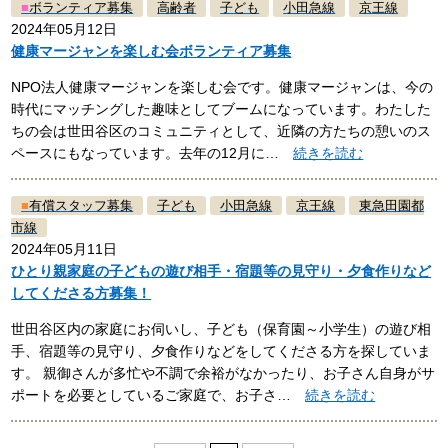
■
ボランティア募集
高齢者
子ども
小田急線
京王線
2024年05月12日
健康マージャンを楽しむ会ボランティア募集
NPO法人健康マージャンを楽しむ会です。健康マージャンは、今の
時代にマッチングした趣味としてブームになっています。わたした
ちの会は世田谷区のコミュニティとして、近隣の方たちの憩いのス
ペースにもなっています。去年の12月に…
続きを読む
■
有償スタッフ募集
子ども
小田急線
京王線
東急田園都
市線
2024年05月11日
ひとり親家庭の子どもの遊び相手・宿題等の見守り・夕食作りなど
してくださる方募集！
世田谷区内の家庭にお伺いし、子ども（保育園～小学生）の遊び相
手、宿題等の見守り、夕食作りなどをしてくださる方を探していま
す。 親御さんが多忙や不調で余裕がなかったり、お子さん自身がサ
ポートを必要としているご家庭で、お子さ…
続きを読む