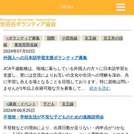
MENU
■
ボランティア募集
国際
小田急線
京王線
京王井の頭
線
東急世田谷線
2024年07月02日
外国人への日本語学習支援ボランティア募集
JCA千歳船橋は、地域に暮らしている外国人の方々に日本語学習を
支援し、更には交流によりお互いの文化や生活への理解を深め、共
に学習し合える場となることを目指しております。特に資格は問い
ませんが1年以上在籍可能な方を募集して…
続きを読む
■
講座・イベント
子ども
京王線
2024年06月25日
不登校・学校生活が不安な子どものための進路説明会
不登校などの理由により、出席日数が足りない・内申点がつかな