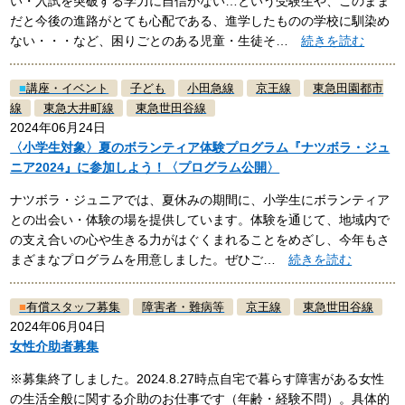
い・入試を突破する学力に自信がない…という受験生や、このまま
だと今後の進路がとても心配である、進学したものの学校に馴染め
ない・・・など、困りごとのある児童・生徒そ…
続きを読む
■
講座・イベント
子ども
小田急線
京王線
東急田園都市
線
東急大井町線
東急世田谷線
2024年06月24日
〈小学生対象〉夏のボランティア体験プログラム『ナツボラ・ジュ
ニア2024』に参加しよう！〈プログラム公開〉
ナツボラ・ジュニアでは、夏休みの期間に、小学生にボランティア
との出会い・体験の場を提供しています。体験を通じて、地域内で
の支え合いの心や生きる力がはぐくまれることをめざし、今年もさ
まざまなプログラムを用意しました。ぜひご…
続きを読む
■
有償スタッフ募集
障害者・難病等
京王線
東急世田谷線
2024年06月04日
女性介助者募集
※募集終了しました。2024.8.27時点自宅で暮らす障害がある女性
の生活全般に関する介助のお仕事です（年齢・経験不問）。具体的