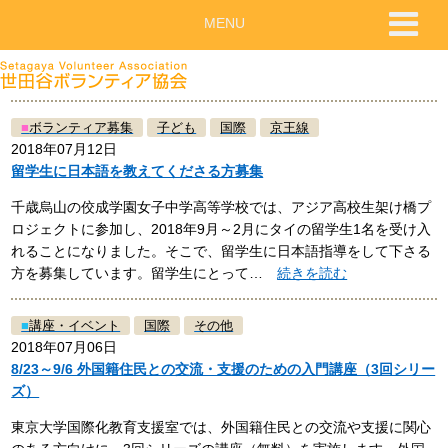
MENU
■
ボランティア募集
子ども
国際
京王線
2018年07月12日
留学生に日本語を教えてくださる方募集
千歳烏山の佼成学園女子中学高等学校では、アジア高校生架け橋プ
ロジェクトに参加し、2018年9月～2月にタイの留学生1名を受け入
れることになりました。そこで、留学生に日本語指導をして下さる
方を募集しています。留学生にとって…
続きを読む
■
講座・イベント
国際
その他
2018年07月06日
8/23～9/6 外国籍住民との交流・支援のための入門講座（3回シリー
ズ）
東京大学国際化教育支援室では、外国籍住民との交流や支援に関心