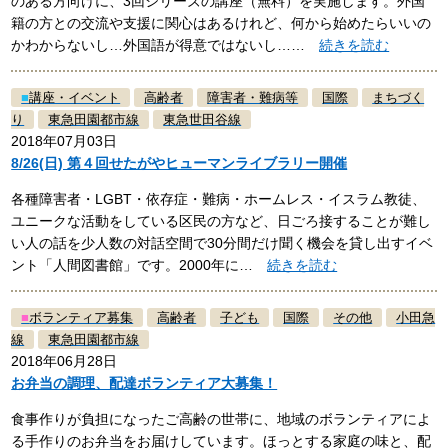
のある方向けに、3回シリーズの講座（無料）を実施します。外国
籍の方との交流や支援に関心はあるけれど、何から始めたらいいの
かわからないし…外国語が得意ではないし……
続きを読む
■
講座・イベント
高齢者
障害者・難病等
国際
まちづく
り
東急田園都市線
東急世田谷線
2018年07月03日
8/26(日) 第４回せたがやヒューマンライブラリー開催
各種障害者・LGBT・依存症・難病・ホームレス・イスラム教徒、
ユニークな活動をしている区民の方など、日ごろ接することが難し
い人の話を少人数の対話空間で30分間だけ聞く機会を貸し出すイベ
ント「人間図書館」です。2000年に…
続きを読む
■
ボランティア募集
高齢者
子ども
国際
その他
小田急
線
東急田園都市線
2018年06月28日
お弁当の調理、配達ボランティア大募集！
食事作りが負担になったご高齢の世帯に、地域のボランティアによ
る手作りのお弁当をお届けしています。ほっとする家庭の味と、配