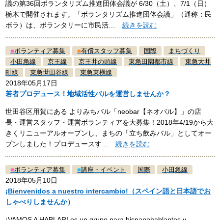
議の第36回ボランタリズム推進団体会議が 6/30（土）、7/1（日）
栃木で開催されます。「ボランタリズム推進団体会議」（通称：民
ボラ）は、ボランタリーに市民活…
続きを読む
■
ボランティア募集
■
有償スタッフ募集
国際
まちづくり
小田急線
京王線
京王井の頭線
東急田園都市線
東急大井
町線
東急世田谷線
東急東横線
2018年05月17日
若者プロデュース！地域活性バルを運営しませんか？
世田谷区用賀にある よりみちバル「neobar【ネオバル】」の店
長・運営スタッフ・運営ボランティアを大募集！2018年4/19から大
きくリニューアルオープンし、まちの「立ち飲みバル」としてオー
プンしました！プロデュースす…
続きを読む
■
ボランティア募集
■
講座・イベント
国際
小田急線
2018年05月10日
¡Bienvenidos a nuestro intercambio!（スペイン語と日本語でお
しゃべりしませんか）
¡VAMOS A HABLAR! es un grupo para hispanohablantes y