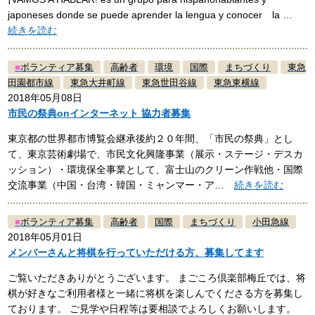
japoneses donde se puede aprender la lengua y conocer la …
続きを読む
■
ボランティア募集
高齢者
環境
国際
まちづくり
東急
田園都市線
東急大井町線
東急世田谷線
東急東横線
2018年05月08日
市民の祭典onインターネット 協力者募集
東京都の世界都市博覧会継承後約２０年間、「市民の祭典」とし
て、東京芸術劇場で、市民文化興隆事業（展示・ステージ・デスカ
ッション）・環境保全事業として、富士山のクリーン作戦他・国際
交流事業（中国・台湾・韓国・ミャンマー・ア…
続きを読む
■
ボランティア募集
高齢者
国際
まちづくり
小田急線
2018年05月01日
メンバーさんと将棋を行っていただける方、募集してます
ご覧いただきありがとうございます。 まごころ倶楽部梅丘では、将
棋が好きなご利用者様と一緒に将棋を楽しんでくださる方を募集し
ております。 ご見学や日程等は要相談でよろしくお願いします。