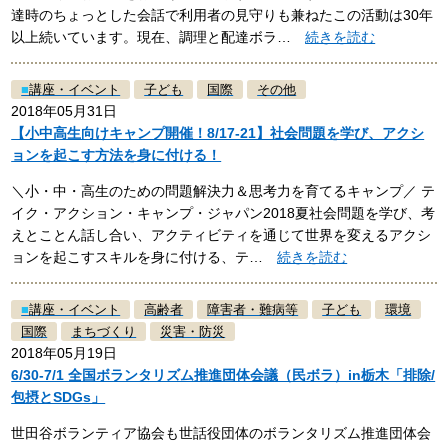
達時のちょっとした会話で利用者の見守りも兼ねたこの活動は30年
以上続いています。現在、調理と配達ボラ…
続きを読む
■
講座・イベント
子ども
国際
その他
2018年05月31日
【小中高生向けキャンプ開催！8/17-21】社会問題を学び、アクシ
ョンを起こす方法を身に付ける！
＼小・中・高生のための問題解決力＆思考力を育てるキャンプ／ テ
イク・アクション・キャンプ・ジャパン2018夏社会問題を学び、考
えとことん話し合い、アクティビティを通じて世界を変えるアクシ
ョンを起こすスキルを身に付ける、テ…
続きを読む
■
講座・イベント
高齢者
障害者・難病等
子ども
環境
国際
まちづくり
災害・防災
2018年05月19日
6/30-7/1 全国ボランタリズム推進団体会議（民ボラ）in栃木「排除/
包摂とSDGs」
世田谷ボランティア協会も世話役団体のボランタリズム推進団体会