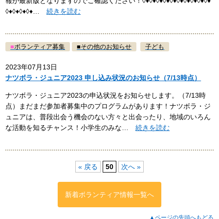
報が最新版となりますのでご確認ください！◊♦◊♦◊♦◊♦◊♦◊♦◊♦◊♦◊♦◊♦
◊♦◊♦◊♦◊♦…
続きを読む
■
ボランティア募集
■
その他のお知らせ
子ども
2023年07月13日
ナツボラ・ジュニア2023 申し込み状況のお知らせ（7/13時点）
ナツボラ・ジュニア2023の申込状況をお知らせします。（7/13時
点）まだまだ参加者募集中のプログラムがあります！ナツボラ・ジ
ュニアは、普段出会う機会のない方々と出会ったり、地域のいろん
な活動を知るチャンス！小学生のみな…
続きを読む
« 戻る
50
次へ »
新着ボランティア情報一覧へ
▲ページの先頭へもどる