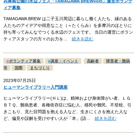
兵庫島公園の水辺フェス「TAMAGAWA BREWvol5」運営ボランテ
ィア募集
TAMAGAWA BREW は二子玉川周辺に暮らし働く人たち、縁のある
人たちのアイデアや得意なこと（＝たくらみ）を多摩川のほとりに
持ち寄ってみんなでつくる水辺のフェスです。 当日の運営にボラン
ティアスタッフの方々のお力を…
続きを読む
■
ボランティア募集
■
講座・イベント
高齢者
障害者・難病
等
国際
まちづくり
2023年07月25日
ヒューマンライブラリー入門講座
ヒューマンライブラリー(ＨＬ)は、精神および身体障がい者、ＬＧ
ＢＴＱ、難病患者、各種依存症に悩む人、移民や難民、不登校、引
きこもり、見た目問題を抱える人など、生きにくさを抱えた人な
ど、偏見や誤解を受けやすい人が「本」(語…
続きを読む