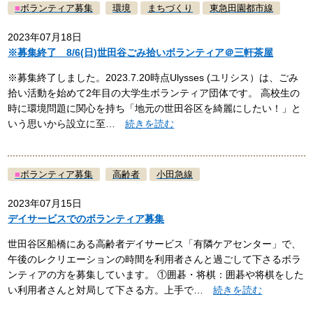
■
ボランティア募集
環境
まちづくり
東急田園都市線
2023年07月18日
※募集終了 8/6(日)世田谷ごみ拾いボランティア＠三軒茶屋
※募集終了しました。2023.7.20時点Ulysses (ユリシス）は、ごみ
拾い活動を始めて2年目の大学生ボランティア団体です。 高校生の
時に環境問題に関心を持ち「地元の世田谷区を綺麗にしたい！」と
いう思いから設立に至…
続きを読む
■
ボランティア募集
高齢者
小田急線
2023年07月15日
デイサービスでのボランティア募集
世田谷区船橋にある高齢者デイサービス「有隣ケアセンター」で、
午後のレクリエーションの時間を利用者さんと過ごして下さるボラ
ンティアの方を募集しています。 ①囲碁・将棋：囲碁や将棋をした
い利用者さんと対局して下さる方。上手で…
続きを読む