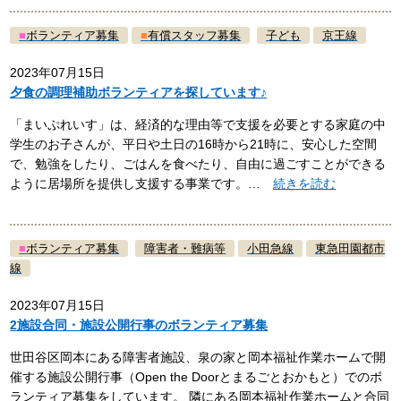
■
ボランティア募集
■
有償スタッフ募集
子ども
京王線
2023年07月15日
夕食の調理補助ボランティアを探しています♪
「まいぷれいす」は、経済的な理由等で支援を必要とする家庭の中
学生のお子さんが、平日や土日の16時から21時に、安心した空間
で、勉強をしたり、ごはんを食べたり、自由に過ごすことができる
ように居場所を提供し支援する事業です。…
続きを読む
■
ボランティア募集
障害者・難病等
小田急線
東急田園都市
線
2023年07月15日
2施設合同・施設公開行事のボランティア募集
世田谷区岡本にある障害者施設、泉の家と岡本福祉作業ホームで開
催する施設公開行事（Open the Doorとまるごとおかもと）でのボ
ランティア募集をしています。 隣にある岡本福祉作業ホームと合同