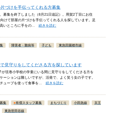
の片づけを手伝ってくれる方募集
、募集を終了しました（8月21日追記）。用賀2丁目にお住
に向けて部屋の片づけを手伝ってくれる人を探しています。足
、高いところに手をの…
続きを読む
集
障害者・難病等
子ども
東急田園都市線
童で見守りをしてくださる方を探しています
子が弦巻小学校の学童にいる間に見守りをしてくださる方を
ケーションは難しいですが、活発で、よく笑う女の子です。
のチューブを使って食事を…
続きを読む
募集
■
有償スタッフ募集
まちづくり
小田急線
京王
東急世田谷線