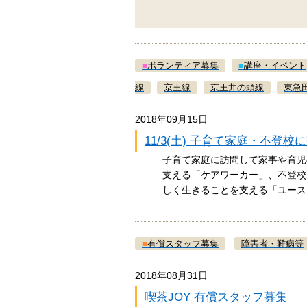
■
ボランティア募集
■
講座・イベント
線
京王線
京王井の頭線
東急
2018年09月15日
11/3(土) 子育て家庭・不登
子育て家庭に訪問して家事や育児
支える「ケアワーカー」、不登校
しく生きることを支える「ユー
■
有償スタッフ募集
障害者・難病等
2018年08月31日
喫茶JOY 有償スタッフ募集