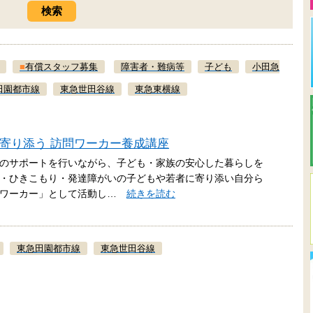
■
有償スタッフ募集
障害者・難病等
子ども
小田急
田園都市線
東急世田谷線
東急東横線
校に寄り添う 訪問ワーカー養成講座
のサポートを行いながら、子ども・家族の安心した暮らしを
・ひきこもり・発達障がいの子どもや若者に寄り添い自分ら
スワーカー」として活動し…
続きを読む
東急田園都市線
東急世田谷線