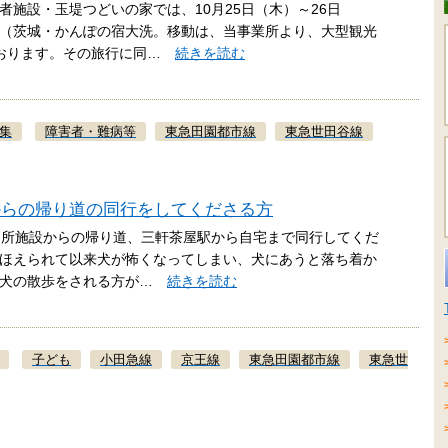
施設・玉堤つどいの家では、10月25日（木）～26日
（茨城・かんぽの宿大洗。移動は、当事業所より、大型観光
ております。その旅行に同…
続きを読む
集
障害者・難病等
東急田園都市線
東急世田谷線
からの帰り道の同行をしてくださる方
通所施設からの帰り道、三軒茶屋駅から自宅まで同行してくだ
ほえられて以来犬が怖くなってしまい、犬にあうと落ち着か
に犬の散歩をされる方が…
続きを読む
子ども
小田急線
京王線
東急田園都市線
東急世