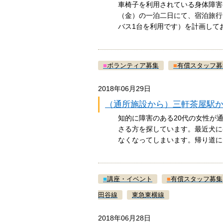
車椅子を利用されている身体障害者
（金）の一泊二日にて、宿泊旅行
バス1台を利用です）を計画し
■
ボランティア募集
■
有償スタッフ募
2018年06月29日
（通所施設から）三軒茶屋駅
知的に障害のある20代の女性が
さる方を探しています。最近犬に
なくなってしまいます。帰り道
■
講座・イベント
■
有償スタッフ募集
田谷線
東急東横線
2018年06月28日