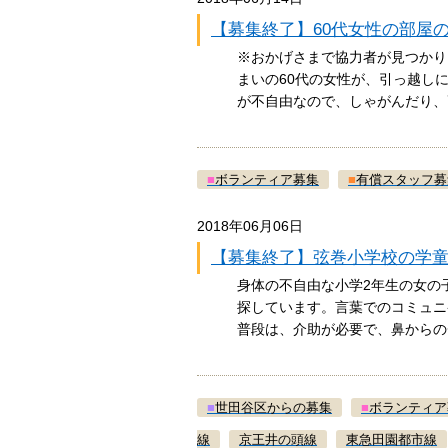
【募集終了】60代女性の部屋
※おかげさまで協力者が見つかり
まいの60代の女性が、引っ越し
が不自由なので、しゃがんだり
■
ボランティア募集
■
有償スタッフ募
2018年06月06日
【募集終了】弦巻小学校の学
身体の不自由な小学2年生の女の
探しています。言葉でのコミュニ
普段は、介助が必要で、鼻から
■
世田谷区からの募集
■
ボランティア
線
京王井の頭線
東急田園都市線