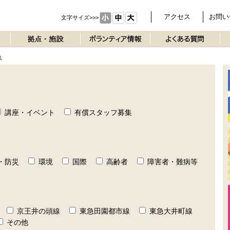
アクセス
お問い
文字サイズ>>>
集
講座・イベント
有償スタッフ募集
・防災
環境
国際
高齢者
障害者・難病等
京王井の頭線
東急田園都市線
東急大井町線
その他