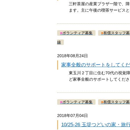
三軒茶屋の産業プラザ一階で、障
ます。主に午後の喫茶サービスと
■
ボランティア募集
■
有償スタッフ募
線
2018年08月24日
家事全般のサポートをしてく
東玉川２丁目に住む70代の視覚
ど家事全般のサポートしてくださ
■
ボランティア募集
■
有償スタッフ募
2018年07月04日
10/25-26 玉堤つどいの家・