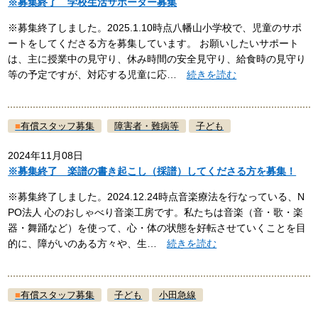
※募集終了 学校生活サポーター募集
※募集終了しました。2025.1.10時点八幡山小学校で、児童のサポ
ートをしてくださる方を募集しています。 お願いしたいサポート
は、主に授業中の見守り、休み時間の安全見守り、給食時の見守り
等の予定ですが、対応する児童に応…
続きを読む
■
有償スタッフ募集
障害者・難病等
子ども
2024年11月08日
※募集終了 楽譜の書き起こし（採譜）してくださる方を募集！
※募集終了しました。2024.12.24時点音楽療法を行なっている、N
PO法人 心のおしゃべり音楽工房です。私たちは音楽（音・歌・楽
器・舞踊など）を使って、心・体の状態を好転させていくことを目
的に、障がいのある方々や、生…
続きを読む
■
有償スタッフ募集
子ども
小田急線