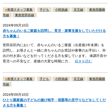
■
有償スタッフ募集
子ども
小田急線
京王線
東急田園都
市線
東急世田谷線
2024年09月10日
赤ちゃんのいるご家庭を訪問し、育児・家事支援をしていただける
方を募集！
世田谷区内において、赤ちゃんのいるご家庭（出産後1年未満）を
訪問し、お母さんと一緒に赤ちゃんのお世話や家事のお手伝い、外
出の付き添いなどを行ってくださる方を探しています。 体調不良や
育児への不安など、産後の大変な時期に力…
続きを読む
■
有償スタッフ募集
子ども
小田急線
京王線
東急田園都
市線
2024年09月10日
ひとり親家庭の子どもの遊び相手・宿題等の見守りなどをしてくだ
さる方を募集！