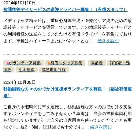
2024年10月10日
放課後等デイサービスの送迎ドライバー募集！（有償スタッフ）
メディキッズ梅ヶ丘は、重症心身障害児・医療的ケア児のための放
課後等デイサービスを運営しています。この放課後等デイサービス
の利用者様の送迎をしていただける有償ドライバーを募集しており
ます。車種はハイエースまたはバネットとな…
続きを読む
■
ボランティア募集
■
有償スタッフ募集
高齢者
障害者・難
病等
小田急線
東急世田谷線
2024年10月05日
移動困難な方々のおでかけ支援ボランティアを募集！（福祉有償運
送）
ご自身の余暇時間に車を運転し、移動困難な方々のおでかけを支援
するボランティアをしてみませんか？車両は、当会の福祉車両利用
を想定していますが、ご自分の自家用車を使っていただくことも可
能です。週2・3回、1日1回でも十分です…
続きを読む