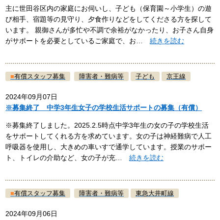
主に世田谷区内の家庭にお伺いし、子ども（保育園～小学生）の遊
び相手、宿題等の見守り、夕食作りなどをしてくださる方を探して
います。 親御さんが多忙や不調で余裕がなかったり、お子さん自身
がサポートを必要としているご家庭で、お…
続きを読む
■
有償スタッフ募集
障害者・難病等
子ども
京王線
2024年09月07日
※募集終了 中学3年生女子の学校生活サポートの募集（有償）
※募集終了しました。2025.2.5時点中学3年生の女の子の学校生活
をサポートしてくれる方を求めています。女の子は神経難病で人工
呼吸器を使用し、大きめの車いすで通学しています。授業のサポー
ト、トイレの介助など、女の子が充…
続きを読む
■
有償スタッフ募集
障害者・難病等
東急大井町線
2024年09月06日