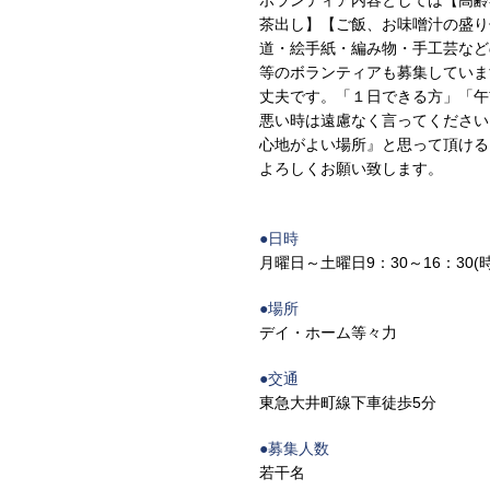
ボランティア内容としては【高齢
茶出し】【ご飯、お味噌汁の盛り
道・絵手紙・編み物・手工芸など
等のボランティアも募集していま
丈夫です。「１日できる方」「午
悪い時は遠慮なく言ってください
心地がよい場所』と思って頂ける
よろしくお願い致します。
●日時
月曜日～土曜日9：30～16：30
●場所
デイ・ホーム等々力
●交通
東急大井町線下車徒歩5分
●募集人数
若干名