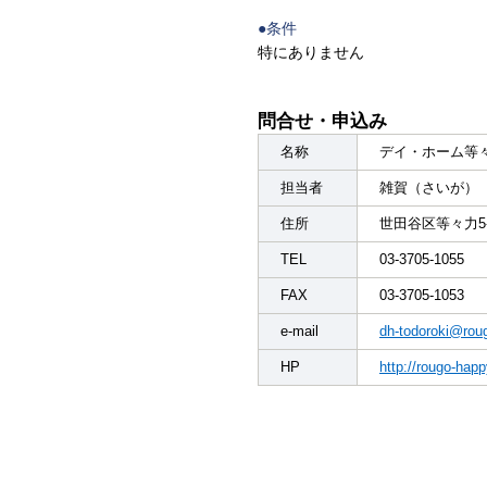
●条件
特にありません
問合せ・申込み
名称
デイ・ホーム等
担当者
雑賀（さいが）
住所
世田谷区等々力5-1
TEL
03-3705-1055
FAX
03-3705-1053
e-mail
dh-todoroki@roug
HP
http://rougo-happy