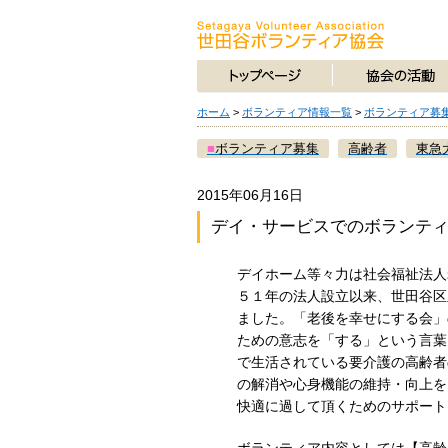
ホーム
>
ボランティア情報一覧
>
ボランティア募
■
ボランティア募集
高齢者
東急
2015年06月16日
デイ・サービスでのボランテ
デイホーム等々力は社会福祉法人
５１年の法人設立以来、世田谷区
ました。「老後を幸せにする会」
ための意志を「する」という言葉
で生活されている要介護の高齢者
の解消や心身機能の維持・向上を
快適に過して頂くためのサポート