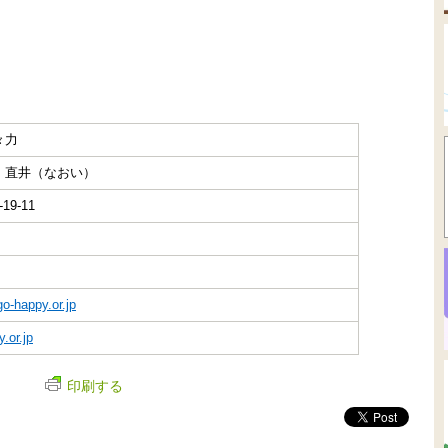
々力
 直井（なおい）
9-11
o-happy.or.jp
.or.jp
印刷する