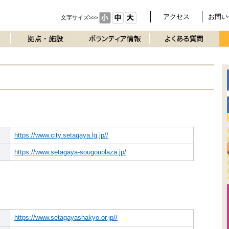
アクセス
お問い
文字サイズ>>>
https://www.city.setagaya.lg.jp//
https://www.setagaya-sougouplaza.jp/
https://www.setagayashakyo.or.jp//