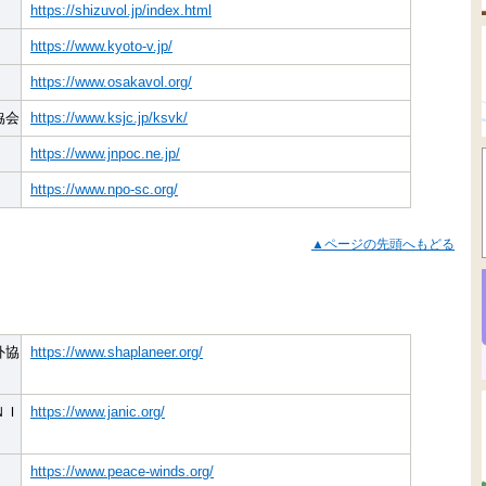
https://shizuvol.jp/index.html
https://www.kyoto-v.jp/
https://www.osakavol.org/
協会
https://www.ksjc.jp/ksvk/
https://www.jnpoc.ne.jp/
https://www.npo-sc.org/
▲ページの先頭へもどる
外協
https://www.shaplaneer.org/
ＮＩ
https://www.janic.org/
https://www.peace-winds.org/