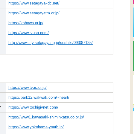
https://www.setagaya-ldc.net/
https://www.setagayatm.or.jp/
https://kshowa.or.jp/
https://www.ivusa.com/
http://www.city.setagaya.lg.jp/soshiki/0930/7135/
https://www.tvac.or.jp/
https://park12.wakwak.com/~heart/
ク
https://www.tochigivnet.com/
https://www1.kawasaki-shiminkatsudo.or.jp/
https://www.yokohama-youth.jp/