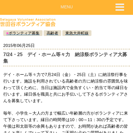
MENU
■
ボランティア募集
高齢者
東急大井町線
2015年06月25日
7/24・25 デイ・ホーム等々力 納涼祭ボランティア大募
集
デイ・ホーム等々力で7月24日（金）・25日（土）に納涼祭行事を
行います。施設を利用されている高齢者の方に納涼祭の雰囲気を味
わって頂くために、当日は施設内で金魚すくい・的当て等の縁日を
行います。縁日係を職員と共にお手伝いして下さるボランティアさ
んを募集しています。
毎年、小学生～大人の方まで幅広い年齢層の方がボランティアに来
て下さっています。縁日の時間帯は10：00～11：30の予定です。
午後は和太鼓等の余興もありますので、お時間があれば高齢者の皆
さんと楽しんでいって下さい。ご不明な点やご質問がありました