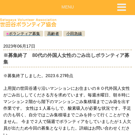
MENU
■
ボランティア募集
高齢者
小田急線
2023年06月17日
※募集終了 80代の外国人女性のごみ出しボランティア募
集
※募集終了しました。2023.6.27時点
上用賀の世田谷通り沿いマンションにお住まいの８０代外国人女性
がごみ出ししてくださる方を求めています。毎週水曜日、朝８時に
マンション２階から階下のマンションごみ集積場までごみ袋を出す
作業です。 女性は１人暮らしで、酸素吸入が必要な状況です。手足
の力も弱く、自分ではごみ集積場までごみを持って行くことができ
ません。 今まで２人で隔週でボランティアをしていましたが１人欠
員が出たため今回の募集となりました。詳細はお問い合わせくださ
い。