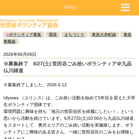
MENU
■
ボランティア募集
環境
まちづくり
東急大井町線
東急
東横線
2026年06月09日
※募集終了 6/27(土) 世田谷ごみ拾いボランティア＠九品
仏川緑道
※募集終了しました。2026.6.12
Ulysses （ユリシス）は、ごみ拾い活動を始めて5年目を迎えた大学
生ボランティア団体です。
環境問題に興味を持ち「地元の世田谷区を綺麗にしたい！」という
思いから活動を続けています。6月27日(土)10:00から九品仏川緑道
をスタートして、奥沢エリアのごみ捨い活動を実施致します。ボラ
ンティアにご興味のある皆さん、一緒に世田谷区のごみをお掃除し
ませんか？