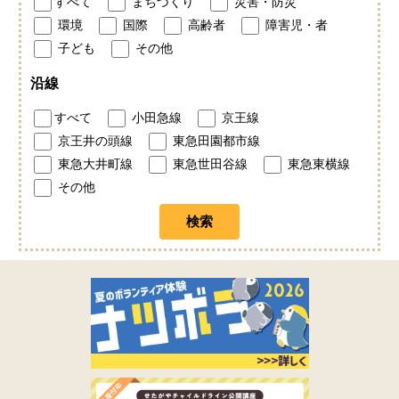
すべて
まちづくり
災害・防災
環境
国際
高齢者
障害児・者
子ども
その他
沿線
すべて
小田急線
京王線
京王井の頭線
東急田園都市線
東急大井町線
東急世田谷線
東急東横線
その他