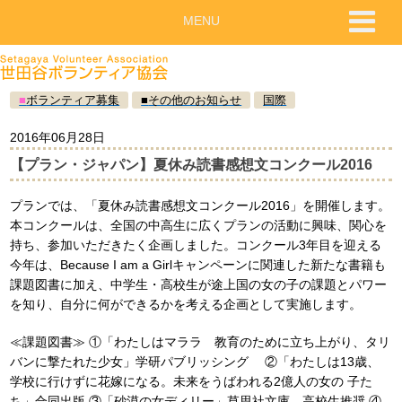
MENU
■
ボランティア募集
■
その他のお知らせ
国際
2016年06月28日
【プラン・ジャパン】夏休み読書感想文コンクール2016
プランでは、「夏休み読書感想文コンクール2016」を開催します。
本コンクールは、全国の中高生に広くプランの活動に興味、関心を
持ち、参加いただきたく企画しました。コンクール3年目を迎える
今年は、Because I am a Girlキャンペーンに関連した新たな書籍も
課題図書に加え、中学生・高校生が途上国の女の子の課題とパワー
を知り、自分に何ができるかを考える企画として実施します。
≪課題図書≫ ①「わたしはマララ 教育のために立ち上がり、タリ
バンに撃たれた少女」学研パブリッシング ②「わたしは13歳、
学校に行けずに花嫁になる。未来をうばわれる2億人の女の 子た
ち」合同出版 ③「砂漠の女ディリー」草思社文庫 高校生推奨 ④