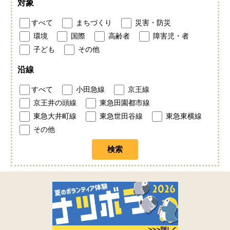
対象
すべて
まちづくり
災害・防災
環境
国際
高齢者
障害児・者
子ども
その他
沿線
すべて
小田急線
京王線
京王井の頭線
東急田園都市線
東急大井町線
東急世田谷線
東急東横線
その他