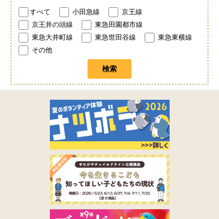
すべて
小田急線
京王線
京王井の頭線
東急田園都市線
東急大井町線
東急世田谷線
東急東横線
その他