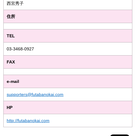
西宮秀子
住所
TEL
03-3468-0927
FAX
e-mail
supporters@futabanokai.com
HP
http://futabanokai.com