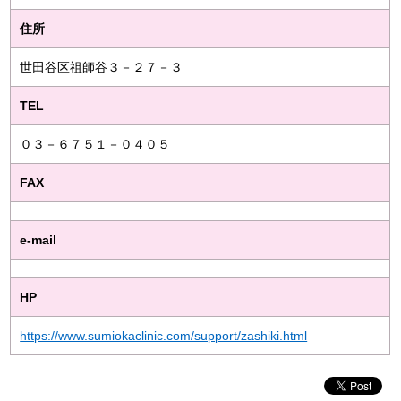
住所
世田谷区祖師谷３－２７－３
TEL
０３－６７５１－０４０５
FAX
e-mail
HP
https://www.sumiokaclinic.com/support/zashiki.html