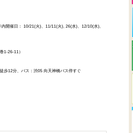
： 10/21(火)、11/11(火), 26(水)、12/10(水),
-26-11）
歩12分、バス：渋05 向天神橋バス停すぐ