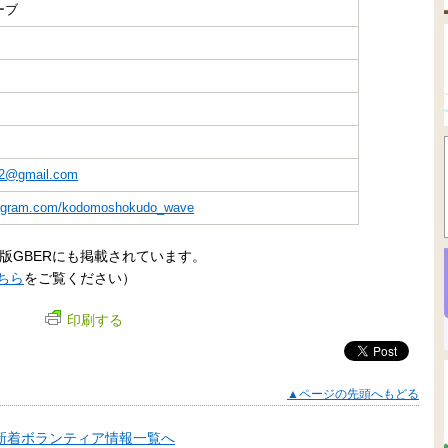
ーブ
2@gmail.com
stagram.com/kodomoshokudo_wave
版GBERにも掲載されています。
ちら
をご覧ください）
印刷する
▲ページの先頭へもどる
新着ボランティア情報一覧へ