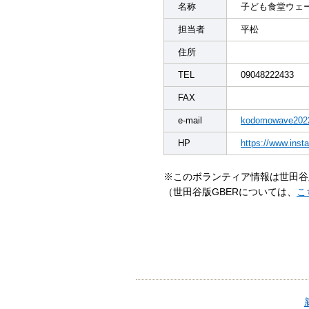
名称
子ども食堂ウェ
担当者
平松
住所
TEL
09048222433
FAX
e-mail
kodomowave202
HP
https://www.in
※このボランティア情報は世田谷
（世田谷版GBERについては、
こ