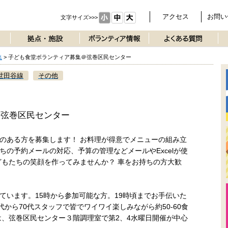
アクセス
お問い
文字サイズ>>>
集
>
子ども食堂ボランティア募集＠弦巻区民センター
世田谷線
その他
＠弦巻区民センター
のある方を募集します！ お料理が得意でメニューの組み立
の予約メールの対応、予算の管理などメールやExcelが使
どもたちの笑顔を作ってみませんか？ 車をお持ちの方大歓
ています。15時から参加可能な方。19時頃までお手伝いた
代から70代スタッフで皆でワイワイ楽しみながら約50-60食
は、弦巻区民センター３階調理室で第2、4水曜日開催が中心