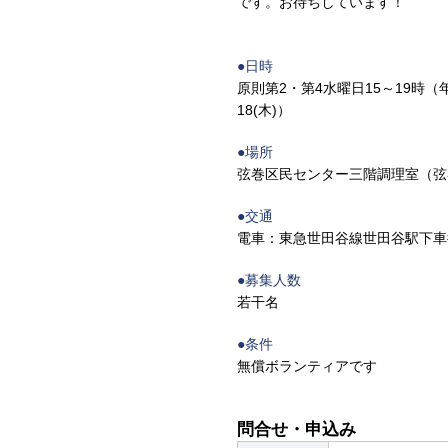
です。お待ちしています！
●日時
原則第2・第4水曜日15～19時（年内開催日
18(木)）
●場所
弦巻区民センター三階調理室（弦巻1
●交通
電車：東急世田谷線世田谷駅下車徒
●募集人数
若干名
●条件
無償ボランティアです
問合せ・申込み