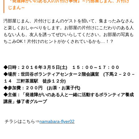
『発達障がいのある人の片付け事情』～汚部屋じまん、片付け
じまん～
汚部屋じまん、片付けじまんのゲストを招いて、集まったみなさん
と楽しくおしゃべりをします。お部屋の片付けにこだわりのある人
もない人も、友人を誘ってぜひいらしてください。お部屋の写真も
ちこみOK！片付けのヒントがかくされているかも…！？
◆日時：２０１６年３月５日(土) １５：００～１７：００
◆場所：世田谷ボランティアセンター２階会議室 (下馬２－２０－
１４ 三軒茶屋駅 徒歩１２分)
◆参加費：２００円 (お茶・お菓子代)
◆主催：「発達障がいのある人と一緒に活動するボランティア養成
講座」修了者グループ
チラシはこちら⇒
namabara-flyer02