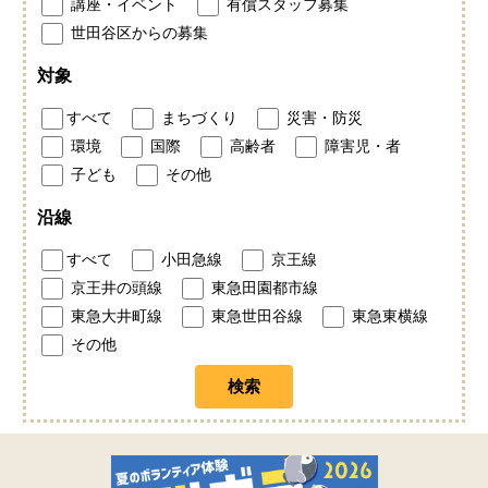
講座・イベント
有償スタッフ募集
世田谷区からの募集
対象
すべて
まちづくり
災害・防災
環境
国際
高齢者
障害児・者
子ども
その他
沿線
すべて
小田急線
京王線
京王井の頭線
東急田園都市線
東急大井町線
東急世田谷線
東急東横線
その他