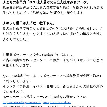
★まちの市民力「NPO法人若者の自立支援すみれブーケ」
児童養護施設退所後の若者の自立支援ために、笑顔のあふれる居場
所づくりをめざして活動を始めたNPOをご紹介します。
★キラリ世田谷人「辻 教子さん」
夜の三軒茶屋で有名な某飲食店の女将にお話をうかがいました。さ
りげなく人と人をつなぐ辻さんの人柄は幼い頃からの環境と天性に
よるものでした。
世田谷ボランティア協会の情報誌「セボネ」は、
区内の図書館や区民センター、出張所・まちづくりセンターなどで
も配布しています。
なお、情報誌「セボネ」はボランティアの編集委員が企画・取材し
て制作しています。
ボランティア募集、イベント告知など、みなさまからの情報を集め
ていますので、
ホームページの投稿フォームから情報をお寄せください。
http://www.otagaisama.or.jp/usp_form/toukou