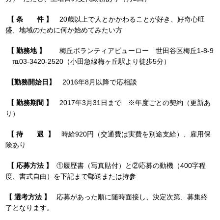
【 条 件 】
20歳以上で人とかかわることが好き、好奇心旺
盛、地域のために何か始めてみたい方
【 勤務地 】
梅丘ボランティアビューロー 世田谷区梅丘1-8-9
℡03-3420-2520（小田急線梅ヶ丘駅より徒歩5分）
【勤務開始日】
2016年8月以降で応相談
【 勤務期間 】
2017年3月31日まで ※年度ごとの契約（更新あ
り）
【 待 遇 】
時給920円（交通費は実費を別途支給）、雇用保
険あり
【 応募方法 】
①履歴書（写真貼付）と②応募の動機（400字程
度、書式自由）を下記まで郵送または持参
【 選考方法 】
応募があった順に随時面接し、決定次第、募集終
了となります。