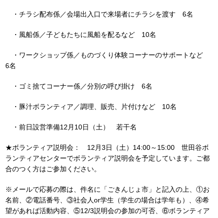
・チラシ配布係／会場出入口で来場者にチラシを渡す 6名
・風船係／子どもたちに風船を配るなど 10名
・ワークショップ係／ものづくり体験コーナーのサポートなど
6名
・ゴミ捨てコーナー係／分別の呼び掛け 6名
・豚汁ボランティア／調理、販売、片付けなど 10名
・前日設営準備12月10日（土） 若干名
★ボランティア説明会： 12月3日（土）14:00～15:00 世田谷ボ
ランティアセンターでボランティア説明会を予定しています。ご都
合のつく方はご参加ください。
※メールで応募の際は、件名に「ごきんじょ市」と記入の上、①お
名前、②電話番号、③社会人or学生（学生の場合は学年も）、④希
望があれば活動内容、⑤12/3説明会の参加の可否、⑥ボランティア