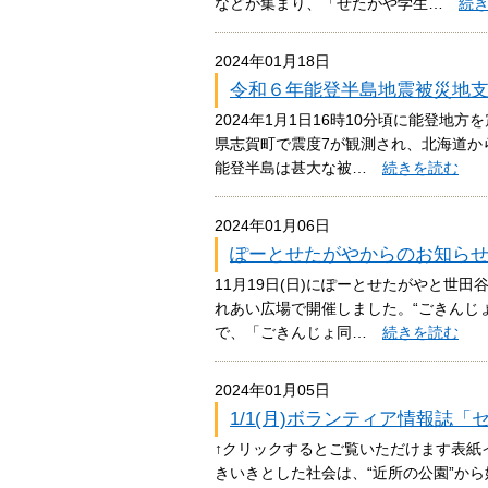
などが集まり、「せたがや学生…
続
2024年01月18日
令和６年能登半島地震被災地
2024年1月1日16時10分頃に能登地
県志賀町で震度7が観測され、北海道か
能登半島は甚大な被…
続きを読む
2024年01月06日
ぽーとせたがやからのお知らせv
11月19日(日)にぽーとせたがやと世
れあい広場で開催しました。“ごきんじ
で、「ごきんじょ同…
続きを読む
2024年01月05日
1/1(月)ボランティア情報誌
↑クリックするとご覧いただけます表紙
きいきとした社会は、“近所の公園”から