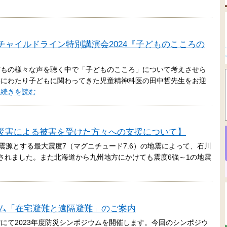
がやチャイルドライン特別講演会2024『子どものこころの
どもの様々な声を聴く中で「子どものこころ」について考えさせら
年にわたり子どもに関わってきた児童精神科医の田中哲先生をお迎
…
続きを読む
災害による被害を受けた方々への支援について】
方を震源とする最大震度7（マグニチュード7.6）の地震によって、石川
されました。また北海道から九州地方にかけても震度6強～1の地震
ジウム「在宅避難と遠隔避難」のご案内
会館にて2023年度防災シンポジウムを開催します。今回のシンポジウ