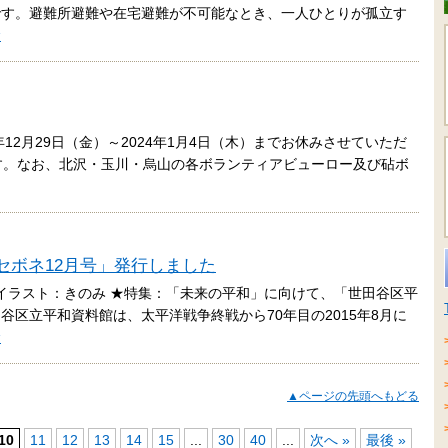
です。避難所避難や在宅避難が不可能なとき、一人ひとりが孤立す
む
12月29日（金）～2024年1月4日（木）までお休みさせていただ
す。なお、北沢・玉川・烏山の各ボランティアビューロー及び砧ボ
「セボネ12月号」発行しました
イラスト：きのみ ★特集：「未来の平和」に向けて、「世田谷区平
区立平和資料館は、太平洋戦争終戦から70年目の2015年8月に
む
▲ページの先頭へもどる
10
11
12
13
14
15
...
30
40
...
次へ »
最後 »