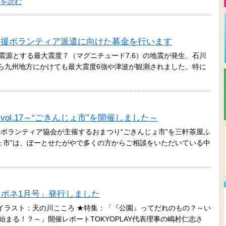
きを読む
支援ボランティア派遣に向けた募金を行います
方を震源とする最大震度７（マグニチュード7.6）の地震が発生、石川
ら九州地方にかけても最大震度6強や津波が観測されました。特に
ol.17～“ごきんじょ市”を開催しました～
田谷ボランティア協会が主催するおまつり“ごきんじょ市”を三軒茶屋ふ
ょ市”は、ぽーとせたがやで多くの方からご相談をいただいている中
「セボネ1月号」発行しました
イラスト：天の川こころ ★特集：「『公園』ってだれのもの？～い
始まる！？～」開催レポートTOKYOPLAY代表理事の嶋村仁志さ