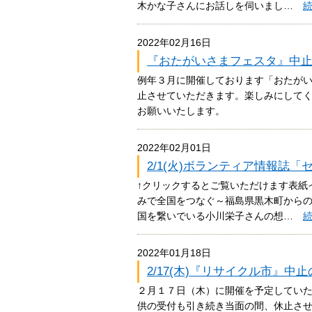
木かな子さんにお話しを伺いまし…
2022年02月16日
『おたがいさまフェスタ』中
例年３月に開催しております「おたが
止させていただきます。楽しみにして
お願いいたします。
2022年02月01日
2/1(火)ボランティア情報誌
↑クリックするとご覧いただけます表紙
みで全国をつなぐ～福島県黒木町から
国を繋いでいる小川栄子さんの想…
2022年01月18日
2/17(木)『リサイクル市』中
２月１７日（木）に開催を予定してい
供の受付も引き続き当面の間、休止さ