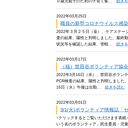
０歳児親子のための子育て集…
続き
2022年03月25日
職員の新型コロナウイルス感
2022年３月２５日（金）、ケアステー
査の結果、陽性と判明しました。最終
状況等を確認した結果、管轄…
続き
2022年03月17日
（福）世田谷ボランティア協
2022年3月16日（水）、世田谷ボラ
PCR検査の結果、陽性と判明しました
15日（火）午後は出勤…
続きを読む
2022年03月01日
3/1(火)ボランティア情報誌
↑クリックするとご覧いただけます表紙
いう名のボランティア」民生委員・児