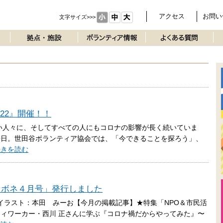
アクセス
お問い
文字サイズ>>>
022』開催！！
弱い人々に、そしてすべての人にもコロナの影響が長く続いていま
毎日。世田谷ボランティア協会では、「今できることを探ろう」、
続きを読む
「セボネ４月号」発行しました
イラスト：本田 みーお【今月の掲載記事】★特集「NPO＆市民活
ィワーカー・西川 正さんに学ぶ『コロナ禍だからやってみた』〜