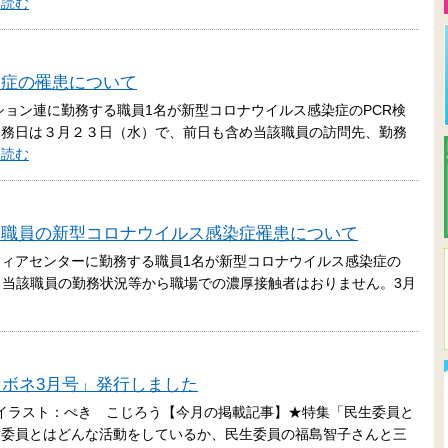
を読む
染症の罹患について
ション連に勤務する職員1名が新型コロナウイルス感染症のPCR検
勤務日は３月２３日（水）で、前日も含め当該職員の訪問先、勤務
を読む
会職員の新型コロナウイルス感染症罹患について
ンティアセンターに勤務する職員1名が新型コロナウイルス感染症の
。当該職員の勤務状況等から職場での濃厚接触者はおりません。3月
「セボネ3月号」発行しました
イラスト：ぺき こじろう【今月の掲載記事】★特集「民生委員と
童委員とはどんな活動をしているか、民生委員の福島智子さんと三