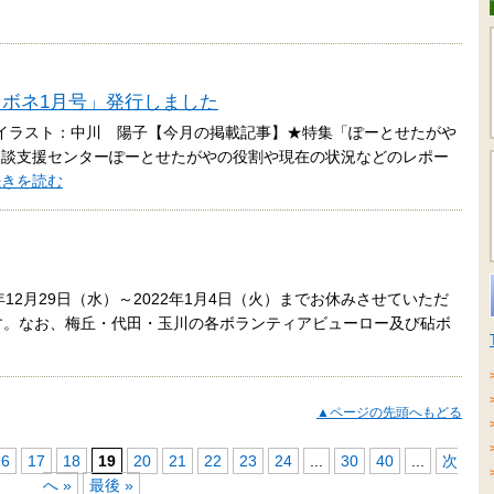
「セボネ1月号」発行しました
イラスト：中川 陽子【今月の掲載記事】★特集「ぽーとせたがや
相談支援センターぽーとせたがやの役割や現在の状況などのレポー
続きを読む
12月29日（水）～2022年1月4日（火）までお休みさせていただ
す。なお、梅丘・代田・玉川の各ボランティアビューロー及び砧ボ
▲ページの先頭へもどる
16
17
18
19
20
21
22
23
24
...
30
40
...
次
へ »
最後 »