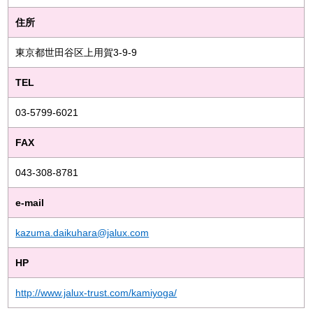
住所
東京都世田谷区上用賀3-9-9
TEL
03-5799-6021
FAX
043-308-8781
e-mail
kazuma.daikuhara@jalux.com
HP
http://www.jalux-trust.com/kamiyoga/