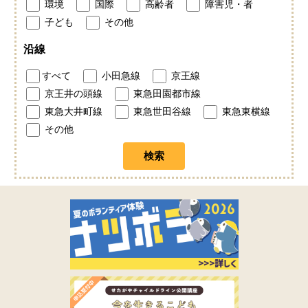
環境
国際
高齢者
障害児・者
子ども
その他
沿線
すべて
小田急線
京王線
京王井の頭線
東急田園都市線
東急大井町線
東急世田谷線
東急東横線
その他