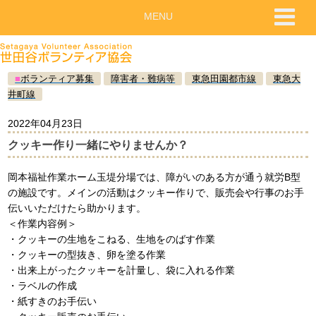
MENU
■
ボランティア募集
障害者・難病等
東急田園都市線
東急大
井町線
2022年04月23日
クッキー作り一緒にやりませんか？
岡本福祉作業ホーム玉堤分場では、障がいのある方が通う就労B型
の施設です。メインの活動はクッキー作りで、販売会や行事のお手
伝いいただけたら助かります。
＜作業内容例＞
・クッキーの生地をこねる、生地をのばす作業
・クッキーの型抜き、卵を塗る作業
・出来上がったクッキーを計量し、袋に入れる作業
・ラベルの作成
・紙すきのお手伝い