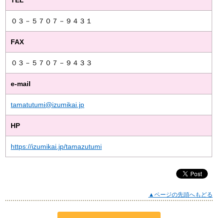
TEL
０３－５７０７－９４３１
FAX
０３－５７０７－９４３３
e-mail
tamatutumi@izumikai.jp
HP
https://izumikai.jp/tamazutumi
▲ページの先頭へもどる