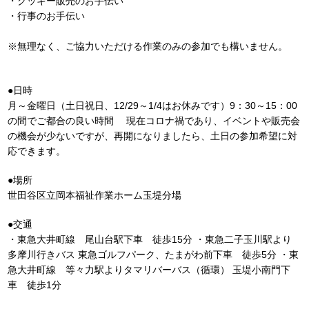
・クッキー販売のお手伝い
・行事のお手伝い
※無理なく、ご協力いただける作業のみの参加でも構いません。
●日時
月～金曜日（土日祝日、12/29～1/4はお休みです）9：30～15：00
の間でご都合の良い時間 現在コロナ禍であり、イベントや販売会
の機会が少ないですが、再開になりましたら、土日の参加希望に対
応できます。
●場所
世田谷区立岡本福祉作業ホーム玉堤分場
●交通
・東急大井町線 尾山台駅下車 徒歩15分 ・東急二子玉川駅より
多摩川行きバス 東急ゴルフパーク、たまがわ前下車 徒歩5分 ・東
急大井町線 等々力駅よりタマリバーバス（循環） 玉堤小南門下
車 徒歩1分