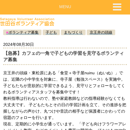
MENU
■
ボランティア募集
子ども
まちづくり
京王井の頭線
2024年08月30日
【急募】カフェの一角で子どもの学習を見守るボランティ
ア募集
京王井の頭線・東松原にある「食堂＋寺子屋nuinu（ぬいぬ）」で
は、近隣の小中学生を対象に、寺子屋（勉強スペース）を実施中。
子どもたちが意欲的に学習できるよう、見守りとフォローをしてく
れるボランティアスタッフを募集中です！
教科指導は行わないので、塾や家庭教師などの指導経験がなくても
大丈夫です。 子どもたちとその日の学習計画を立て、その進捗を把
握しながらの声かけ、丸つけや音読の相手など保護者にかわっての
宿題のフォローを行います。
現在、定期的に小学生が通っています。 「子ども向けフラワーアレ