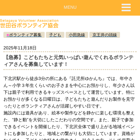
MENU
■
ボランティア募集
子ども
小田急線
京王井の頭線
2025年11月18日
【急募】こどもたちと元気いっぱい遊んでくれるボランテ
ィアさんを募集しています！
下北沢駅から徒歩3分の所にある『託児所ゆかんち』では、年中さ
ん～小学３年生くらいのお子さまを中心にお預かりし、年少さん以
下は親子で利用できるキッズスペースとして運営しています。特に
お預かりが多くなる日曜日は、子どもたちと遊んだりお製作を見守
ったりとボランティアさんが活躍しやすい日です。
施設内には遊具があり、絵本や製作などを静かに楽しむ環境も整え
た、“静と動”を大切にしたこだわりの空間です。また、親子で参加
できるイベントを開催したり、下北沢全体で盛り上がる地域イベン
トにも参加したりと、地域との繋がりも大切にしています。資格が