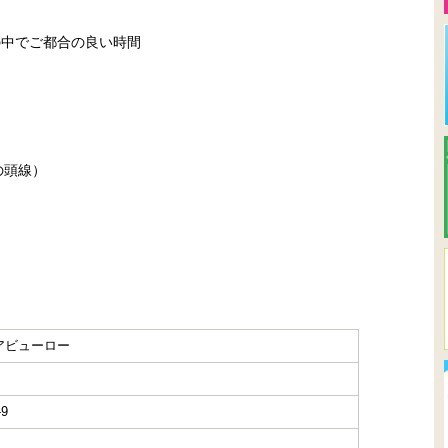
00の中でご都合の良い時間
の頭線）
アビューロー
9