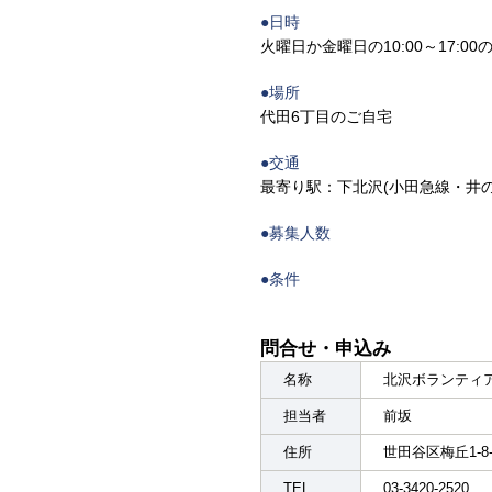
●日時
火曜日か金曜日の10:00～17:
●場所
代田6丁目のご自宅
●交通
最寄り駅：下北沢(小田急線・井
●募集人数
●条件
問合せ・申込み
名称
北沢ボランティ
担当者
前坂
住所
世田谷区梅丘1-8-
TEL
03-3420-2520