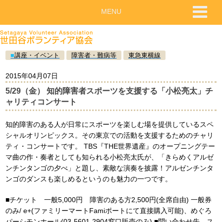
MENU
■
講座・イベント
障害者・難病等
東急東横線
2015年04月07日
5/29（金） 知的障害者スポーツを支援する「小松亮太」チ
ャリティコンサート
知的障害のある人が日常にスポーツを楽しむ場を提供しているスペ
シャルオリンピックス。その東京での活動を支援するためのチャリ
ティ・コンサートです。 TBS『THE世界遺産』のオープニングテー
マ曲の作・奏者としても知られる小松亮太氏が、「きらめくアルゼ
ンチンタンゴの夕べ」と題し、素敵な演奏を披露！アルゼンチンタ
ンゴのダンスも楽しめるというのも魅力の一つです。
■チケット 一般5,000円 障害のある方2,500円(全席自由) 一般券
のみ/ e+(ファミリーマートFamiポートにて直接購入可能)、めぐろ
パーシモンホール(03-5601-2904窓口販売のみ) ■問い合わせ先 ス