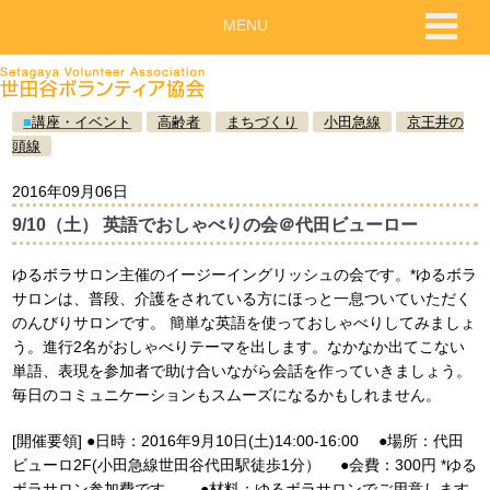
MENU
■
講座・イベント
高齢者
まちづくり
小田急線
京王井の
頭線
2016年09月06日
9/10（土） 英語でおしゃべりの会＠代田ビューロー
ゆるボラサロン主催のイージーイングリッシュの会です。*ゆるボラ
サロンは、普段、介護をされている方にほっと一息ついていただく
のんびりサロンです。 簡単な英語を使っておしゃべりしてみましょ
う。進行2名がおしゃべりテーマを出します。なかなか出てこない
単語、表現を参加者で助け合いながら会話を作っていきましょう。
毎日のコミュニケーションもスムーズになるかもしれません。
[開催要領] ●日時：2016年9月10日(土)14:00-16:00 ●場所：代田
ビューロ2F(小田急線世田谷代田駅徒歩1分） ●会費：300円 *ゆる
ボラサロン参加費です。 ●材料：ゆるボラサロンでご用意します