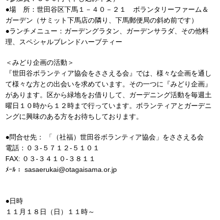
●場 所：世田谷区下馬１－４０－２１ ボランタリーファーム＆
ガーデン（サミット下馬店の隣り、下馬郵便局の斜め前です）
●ランチメニュー：ガーデングラタン、ガーデンサラダ、その他料
理、スペシャルブレンドハーブティー
＜みどり企画の活動＞
『世田谷ボランティア協会をささえる会』では、様々な企画を通し
て様々な方との出会いを求めています。その一つに『みどり企画』
があります。区から緑地をお借りして、ガーデニング活動を毎週土
曜日１０時から１２時まで行っています。ボランティアとガーデニ
ングに興味のある方をお待ちしております。
●問合せ先： 「（社福）世田谷ボランティア協会」をささえる会
電話：０３-５７１２-５１０１
FAX: ０３-３４１０-３８１１
ﾒｰﾙ： sasaerukai@otagaisama.or.jp
●日時
１１月１８日（日）１１時～