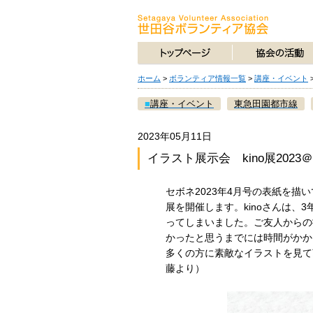
ホーム
>
ボランティア情報一覧
>
講座・イベント
■
講座・イベント
東急田園都市線
2023年05月11日
イラスト展示会 kino展202
セボネ2023年4月号の表紙を描
展を開催します。kinoさんは、
ってしまいました。ご友人からの
かったと思うまでには時間がかか
多くの方に素敵なイラストを見て
藤より）