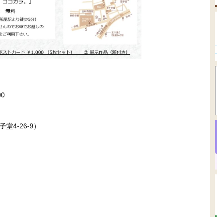
00
4‐26‐9）