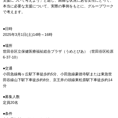
⽀援について考えよう」と題し、困難な状況にある⼥性にとって、
本当に必要な⽀援について、実際の事例をもとに、グループワーク
で考えます。
●日時
2025年3月1日(土)14時～16時
●場所
世田谷区立保健医療福祉総合プラザ（うめとぴあ）（世田谷区松原
6-37-10）
●交通
小田急線梅ヶ丘駅下車徒歩約5分、小田急線豪徳寺駅または東急世
田谷線山下駅下車徒歩約8分、京王井の頭線東松原駅下車徒歩約14
分
●募集人数
定員20名
●条件