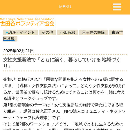
MENU
■
講座・イベント
その他
小田急線
京王井の頭線
東急世
田谷線
2025年02月21日
女性支援新法で「ともに築く、暮らしていける 地域づく
り」
令和6年に施行された「困難な問題を抱える女性への支援に関する
法律」（通称：女性支援新法）によって、どんな女性支援が実現す
るか、世田谷で暮らし続けるためにできることは何かを一緒に考え
る講座とワークショップです。
第1部の講演会のテーマは「⼥性⽀援新法の施⾏で新たにできる取
り組み」、講師は佐光正⼦さん（NPO法⼈コミュニティ・ネットワ
ーク・ウェーブ代表理事）です。
そして第2部のワークショップでは、「地域でともに⽣きるための