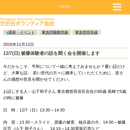
MENU
■
講座・イベント
東急田園都市線
東急世田谷線
2025年11月12日
12/7(日) 被爆体験者の話を聞く会を開催します
今だからこそ、平和について一緒に考えてみませんか？重い話だけ
ど、大事な話… 若い世代の方々に継承してい ただくために、皆さ
んの感想や意見を聞かせてください。
お話しする人：山下和子さん 東京都世田谷区在住の85歳 長崎で5歳
の時に被爆
日 時：12/7（日）13:30～14:30
内 容：13:30～スライド、原爆の被害、核兵器の今、14:00～被爆
証言（山下 和子さん）、 14:15～14:30質疑応答など