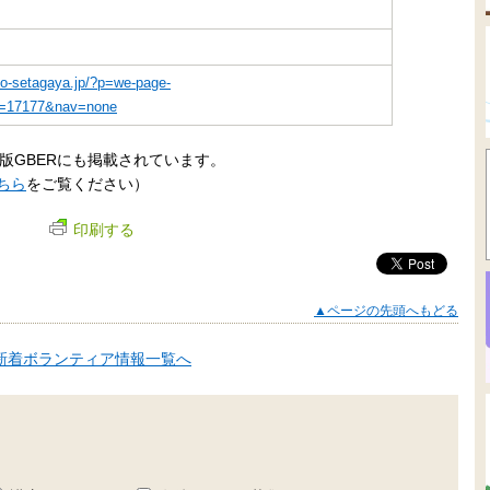
ko-setagaya.jp/?p=we-page-
ist=17177&nav=none
版GBERにも掲載されています。
ちら
をご覧ください）
印刷する
▲ページの先頭へもどる
新着ボランティア情報一覧へ