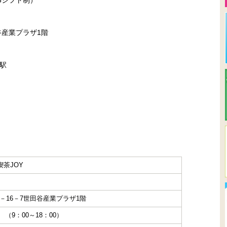
3シフト制）
谷産業プラザ1階
駅
喫茶JOY
－16－7世田谷産業プラザ1階
5 （9：00～18：00）