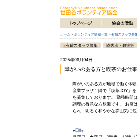
ホーム
>
ボランティア情報一覧
>
有償スタッフ募
■
有償スタッフ募集
障害者・難病等
2025年06月04日
障がいのある方と喫茶のお仕
障がいのある方が地域で働く体験
産業プラザ１階で「喫茶JOY」
を募集しております。 勤務時間
調理の得意な方歓迎です。 お店
られ、明るく和やかな雰囲気に包
●日時