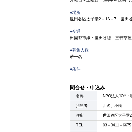
月曜日～土曜日 9時半～18時（
●場所
世田谷区太子堂2－16－7 世田
●交通
田園都市線・世田谷線 三軒茶屋
●募集人数
若干名
●条件
問合せ・申込み
名称
NPO法人JOY・
担当者
川名、小幡
住所
世田谷区太子堂2
TEL
03－3411－667