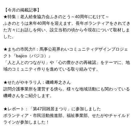
【今月の掲載記事】
★特集：老人給食協力会ふきのとう～40周年にむけて～
ふきのとうは来年40周年を迎えます。長年ボランティアをされてき
た方々にお話しを伺い、設立当初の頃から今現在について取材しま
した。
★まちの市民力!!：馬事公苑界わいコミュニティデザインプロジェ
クト『bajico（バジコ）』
「人と人とのつながり」や「心の豊かさの再確認」をテーマに、地
域のコミュニティ作りを進めている取り組みです。
★せたがやキラリ人：磯﨑寿之さん
訪問介護事業所を運営する傍ら、様々な地域活動にも関わっている
磯﨑さんをご紹介します。
★レポート：「第47回雑居まつり」に参加しました
ボランティア・市民活動推進部、福祉事業部、せたがやチャイルド
ラインが参加しました！