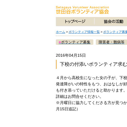
ホーム
>
ボランティア情報一覧
>
ボランティア募
■
ボランティア募集
障害者・難病等
2016年04月15日
下校の付添いボランティア求
４月から高校生になった女の子が、下
発達障がいの特性をもつ、おはなしが
も付き添っていただけると助かります
詳細はお問合せください。
※月曜日に協力してくださる方が見つか
月15日追記）