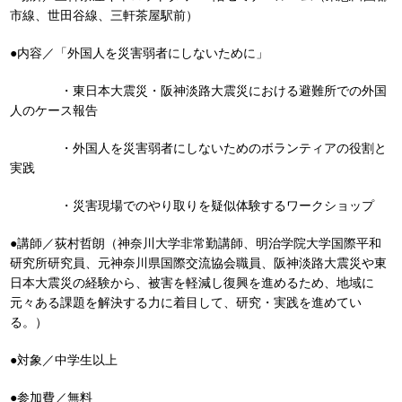
市線、世田谷線、三軒茶屋駅前）
●内容／「外国人を災害弱者にしないために」
・東日本大震災・阪神淡路大震災における避難所での外国
人のケース報告
・外国人を災害弱者にしないためのボランティアの役割と
実践
・災害現場でのやり取りを疑似体験するワークショップ
●講師／荻村哲朗（神奈川大学非常勤講師、明治学院大学国際平和
研究所研究員、元神奈川県国際交流協会職員、阪神淡路大震災や東
日本大震災の経験から、被害を軽減し復興を進めるため、地域に
元々ある課題を解決する力に着目して、研究・実践を進めてい
る。）
●対象／中学生以上
●参加費／無料